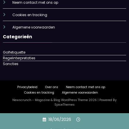
Neem contact met ons op
Cookies en tracking
Algemene voorwaarden
Categorieën
Golfetiquette
Regelinterpretaties
Sancties
Privacybeleid
Over ons
Neem contact met ons op
Cookies en tracking
Algemene voorwaarden
Newscrunch - Magazine & Blog
WordPress
Theme 2026 | Powered By
SpiceThemes
Skip
18/06/2026
to
content