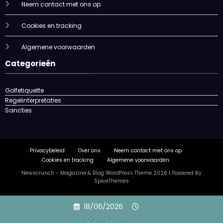
Neem contact met ons op
Cookies en tracking
Algemene voorwaarden
Categorieën
Golfetiquette
Regelinterpretaties
Sancties
Privacybeleid
Over ons
Neem contact met ons op
Cookies en tracking
Algemene voorwaarden
Newscrunch - Magazine & Blog
WordPress
Theme 2026 | Powered By
SpiceThemes
Skip
18/06/2026
to
content